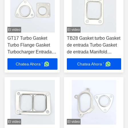
El video
El video
GT17 Turbo Gasket
TB28 Gasket turbo Gasket
Turbo Flange Gasket
de entrada Turbo Gasket
Turbocharger Entrada
de entrada Manifold
de la turbina y encaje de
Flange Gasket ajuste
Chatea Ahora '
Chatea Ahora '
la junta de juntas
El video
El video