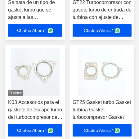
Se trata de un tipo de
GT22 Turbocompresor con
gasket turbo que se
gasete turbo de entrada de
ajusta a las
turbina con ajuste de
características de las
gasete de brida múltiple
Chatea Ahora '
Chatea Ahora '
turbinas.
El video
K03 Accesorios para el
GT25 Gasket turbo Gasket
gaskete de escape turbo
turbina Gasket
del turbocompresor de
turbocompresor Gasket
entrada de turbina
Chatea Ahora '
Chatea Ahora '