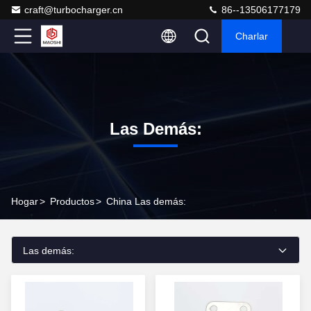
craft@turbocharger.cn
86--13506177179
Charlar
Las Demás:
Hogar
>
Productos
>
China Las demás:
Las demás: