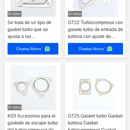
El video
El video
Se trata de un tipo de
GT22 Turbocompresor con
gasket turbo que se
gasete turbo de entrada de
ajusta a las
turbina con ajuste de
características de las
gasete de brida múltiple
Chatea Ahora '
Chatea Ahora '
turbinas.
El video
K03 Accesorios para el
GT25 Gasket turbo Gasket
gaskete de escape turbo
turbina Gasket
del turbocompresor de
turbocompresor Gasket