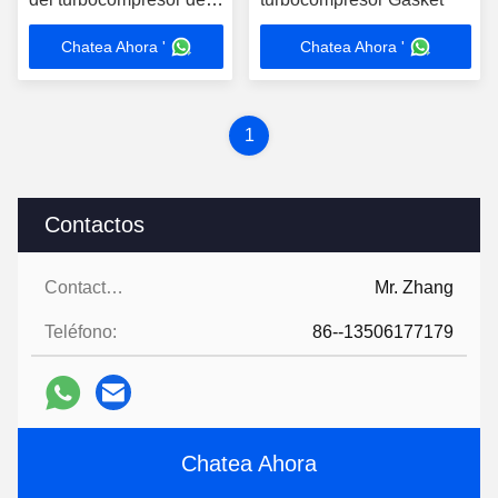
entrada de turbina
Chatea Ahora '
Chatea Ahora '
1
Contactos
Contactos:
Mr. Zhang
Teléfono:
86--13506177179
Chatea Ahora