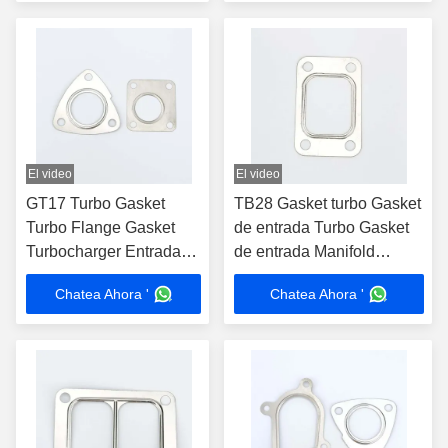
El video
El video
GT17 Turbo Gasket
TB28 Gasket turbo Gasket
Turbo Flange Gasket
de entrada Turbo Gasket
Turbocharger Entrada
de entrada Manifold
de la turbina y encaje de
Flange Gasket ajuste
Chatea Ahora '
Chatea Ahora '
la junta de juntas