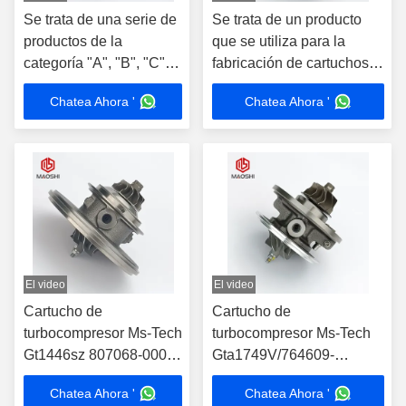
Se trata de una serie de
Se trata de un producto
productos de la
que se utiliza para la
categoría "A", "B", "C" y
fabricación de cartuchos
"D".
de aluminio.
Chatea Ahora '
Chatea Ahora '
El video
El video
Cartucho de
Cartucho de
turbocompresor Ms-Tech
turbocompresor Ms-Tech
Gt1446sz 807068-0001
Gta1749V/764609-
766891-0001 784844-
0001/764609-0003
Chatea Ahora '
Chatea Ahora '
0001 55209152
Turbocompresor para