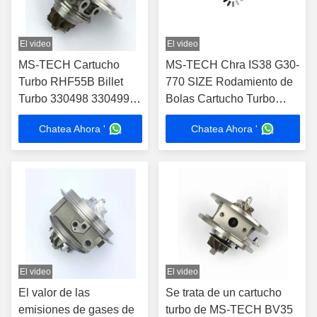
El video
El video
MS-TECH Cartucho
MS-TECH Chra IS38 G30-
Turbo RHF55B Billet
770 SIZE Rodamiento de
Turbo 330498 330499
Bolas Cartucho Turbo
796483 796484 para
06K145722A 06K145702n
Chatea Ahora '
Chatea Ahora '
Ferrari 488 GTB 3.9T V8
para Audi A3 S3 Ea888
VU21 VU22
Rhf5 Turbocompresor
Parte
El video
El video
El valor de las
Se trata de un cartucho
emisiones de gases de
turbo de MS-TECH BV35