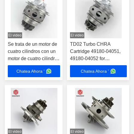
El video
El video
Se trata de un motor de
TD02 Turbo CHRA
cuatro cilindros con un
Cartridge 49180-04051,
motor de cuatro cilindros
49180-04052 for
y un motor de cuatro
12685682, 12679375 Fit
Chatea Ahora '
Chatea Ahora '
cilindros.0
Buick Encore/Chevrolet
Cruze/Opel 1.4T
El video
El video