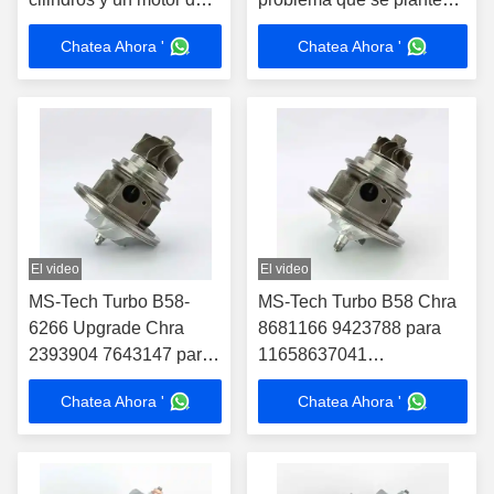
cuatro cilindros, con un
en la mayoría de los
Chatea Ahora '
Chatea Ahora '
motor de cuatro cilindros
países.
y un motor de cuatro
cilindros.
El video
El video
MS-Tech Turbo B58-
MS-Tech Turbo B58 Chra
6266 Upgrade Chra
8681166 9423788 para
2393904 7643147 para
11658637041
11658637041
11652397070
Chatea Ahora '
Chatea Ahora '
11652397070
Turbocompresor para
Turbocompresor para
BMW 340i 440i 540i 740i
BMW 340i 440i 540i
M140i
740i M140i