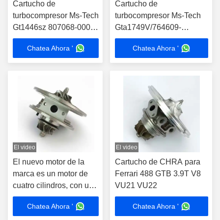
Cartucho de
Cartucho de
turbocompresor Ms-Tech
turbocompresor Ms-Tech
Gt1446sz 807068-0001
Gta1749V/764609-
766891-0001 784844-
0001/764609-0003
Chatea Ahora '
Chatea Ahora '
0001 55209152
Turbocompresor para
55220699 para Alfa
automóviles
Romeo Giulietta Turbo
Core
El video
El video
El nuevo motor de la
Cartucho de CHRA para
marca es un motor de
Ferrari 488 GTB 3.9T V8
cuatro cilindros, con un
VU21 VU22
motor de cuatro cilindros
Chatea Ahora '
Chatea Ahora '
y un motor de cuatro