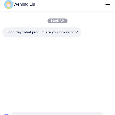
Wenjing Liu
Envío
10:05 AM
Good day, what product are you looking for?
Wuxi Maoshi Technology Co., Ltd.
craft@turbocharger.cn
86--13506177179
Calle Xinfei, aldea de Bashi Xinba, ciudad de Xibei, distrito
de Xishan, Wuxi, Jiangsu, China
China buena calidad eje de rueda de turbina Proveedor.
Derecho de autor 2023-2026 turbo-spareparts.com Todos