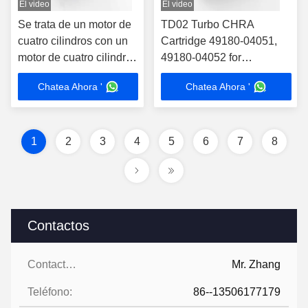
El video
El video
Se trata de un motor de
TD02 Turbo CHRA
cuatro cilindros con un
Cartridge 49180-04051,
motor de cuatro cilindros
49180-04052 for
y un motor de cuatro
12685682, 12679375 Fit
Chatea Ahora '
Chatea Ahora '
cilindros.0
Buick Encore/Chevrolet
Cruze/Opel 1.4T
1
2
3
4
5
6
7
8
Contactos
Contactos:
Mr. Zhang
Teléfono:
86--13506177179