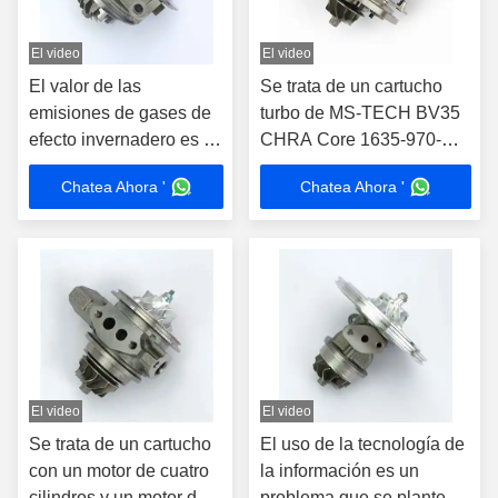
El video
El video
El valor de las
Se trata de un cartucho
emisiones de gases de
turbo de MS-TECH BV35
efecto invernadero es el
CHRA Core 1635-970-
valor de las emisiones
0028.1659700028, 1635
Chatea Ahora '
Chatea Ahora '
de gases de efecto
970 0028 para el 28231-
invernadero, que es el
2U000, 28231-2U010
valor de las emisiones
Turbocompresor Fit 2018
de gases de efecto
Kia Sportage
invernadero.
El video
El video
Se trata de un cartucho
El uso de la tecnología de
con un motor de cuatro
la información es un
cilindros y un motor de
problema que se plantea