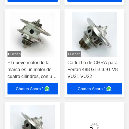
55220699 para Alfa
automóviles
Romeo Giulietta Turbo
Core
El video
El video
El nuevo motor de la
Cartucho de CHRA para
marca es un motor de
Ferrari 488 GTB 3.9T V8
cuatro cilindros, con un
VU21 VU22
motor de cuatro cilindros
Chatea Ahora '
Chatea Ahora '
y un motor de cuatro
cilindros.