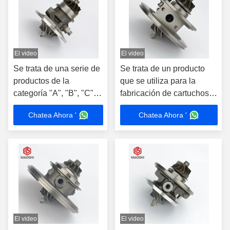
El video
El video
Se trata de una serie de
Se trata de un producto
productos de la
que se utiliza para la
categoría "A", "B", "C" y
fabricación de cartuchos
"D".
de aluminio.
Chatea Ahora '
Chatea Ahora '
El video
El video