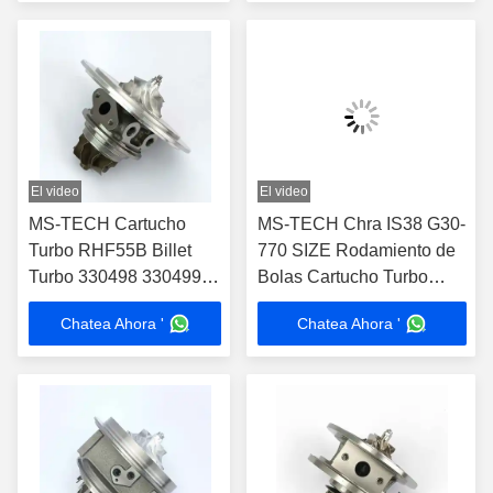
cilindros.
El video
El video
MS-TECH Cartucho
MS-TECH Chra IS38 G30-
Turbo RHF55B Billet
770 SIZE Rodamiento de
Turbo 330498 330499
Bolas Cartucho Turbo
796483 796484 para
06K145722A 06K145702n
Chatea Ahora '
Chatea Ahora '
Ferrari 488 GTB 3.9T V8
para Audi A3 S3 Ea888
VU21 VU22
Rhf5 Turbocompresor
Parte