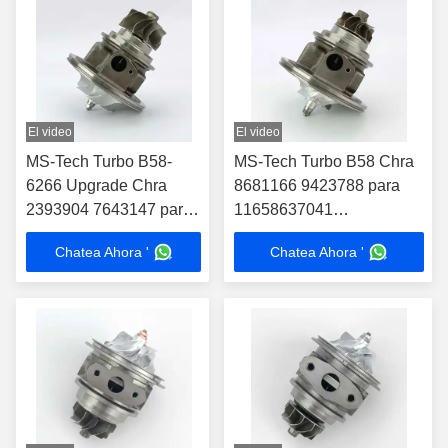
El video
El video
MS-Tech Turbo B58-
MS-Tech Turbo B58 Chra
6266 Upgrade Chra
8681166 9423788 para
2393904 7643147 para
11658637041
11658637041
11652397070
Chatea Ahora '
Chatea Ahora '
11652397070
Turbocompresor para
Turbocompresor para
BMW 340i 440i 540i 740i
BMW 340i 440i 540i
M140i
740i M140i