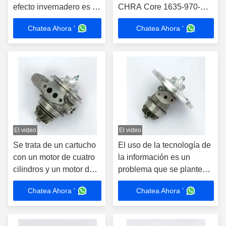
efecto invernadero es el
CHRA Core 1635-970-
valor de las emisiones
0028.1659700028, 1635
Chatea Ahora '
Chatea Ahora '
de gases de efecto
970 0028 para el 28231-
invernadero, que es el
2U000, 28231-2U010
valor de las emisiones
Turbocompresor Fit 2018
de gases de efecto
Kia Sportage
invernadero.
El video
El video
Se trata de un cartucho
El uso de la tecnología de
con un motor de cuatro
la información es un
cilindros y un motor de
problema que se plantea
cuatro cilindros, con un
en la mayoría de los
Chatea Ahora '
Chatea Ahora '
motor de cuatro cilindros
países.
y un motor de cuatro
cilindros.