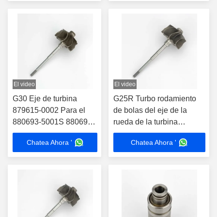
0005 777853-0006
El video
El video
G30 Eje de turbina
G25R Turbo rodamiento
879615-0002 Para el
de bolas del eje de la
880693-5001S 880693-
rueda de la turbina
5002S 880693-5003S
860761-0002 Para
Chatea Ahora '
Chatea Ahora '
877895 877895-0007