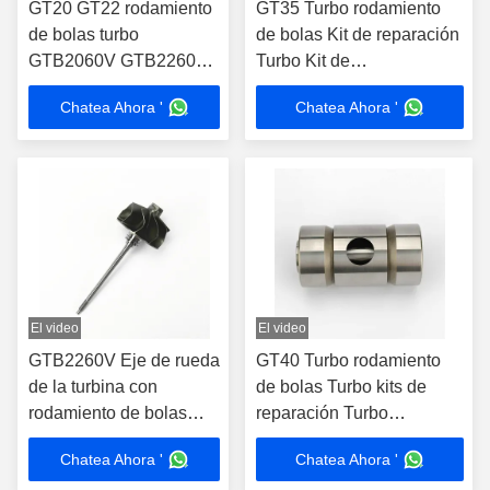
GT20 GT22 rodamiento
GT35 Turbo rodamiento
de bolas turbo
de bolas Kit de reparación
GTB2060V GTB2260B
Turbo Kit de
Cartucho de piezas
reconstrucción Turbo Kit
Chatea Ahora '
Chatea Ahora '
823237 8232375
Turbo
794877 802774
El video
El video
GTB2260V Eje de rueda
GT40 Turbo rodamiento
de la turbina con
de bolas Turbo kits de
rodamiento de bolas
reparación Turbo
para 794877-0004
reconstruir kits Turbo kits
Chatea Ahora '
Chatea Ahora '
794877-0006 777853-