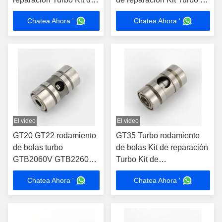
reconstrucción Turbo Kit
reconstrucción Kit
Chatea Ahora '
Chatea Ahora '
El video
El video
GT20 GT22 rodamiento
GT35 Turbo rodamiento
de bolas turbo
de bolas Kit de reparación
GTB2060V GTB2260B
Turbo Kit de
Cartucho de piezas
reconstrucción Turbo Kit
Chatea Ahora '
Chatea Ahora '
823237 8232375
Turbo
794877 802774