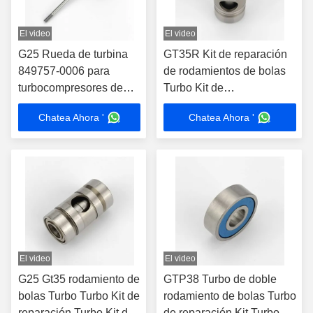
El video
El video
G25 Rueda de turbina
GT35R Kit de reparación
849757-0006 para
de rodamientos de bolas
turbocompresores de
Turbo Kit de
rodamientos de bolas
reconstrucción Turbo Kit
Chatea Ahora '
Chatea Ahora '
858161-5002S
Turbo
El video
El video
G25 Gt35 rodamiento de
GTP38 Turbo de doble
bolas Turbo Turbo Kit de
rodamiento de bolas Turbo
reparación Turbo Kit de
de reparación Kit Turbo de