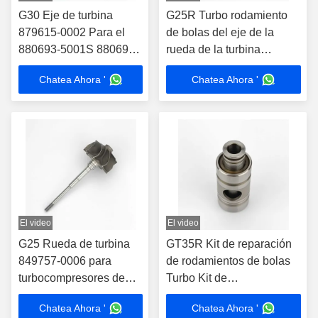
G30 Eje de turbina
G25R Turbo rodamiento
879615-0002 Para el
de bolas del eje de la
880693-5001S 880693-
rueda de la turbina
5002S 880693-5003S
860761-0002 Para
Chatea Ahora '
Chatea Ahora '
877895 877895-0007
El video
El video
G25 Rueda de turbina
GT35R Kit de reparación
849757-0006 para
de rodamientos de bolas
turbocompresores de
Turbo Kit de
rodamientos de bolas
reconstrucción Turbo Kit
Chatea Ahora '
Chatea Ahora '
858161-5002S
Turbo