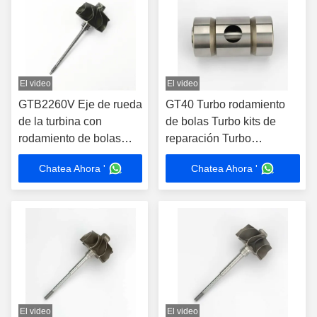
El video
El video
GTB2260V Eje de rueda
GT40 Turbo rodamiento
de la turbina con
de bolas Turbo kits de
rodamiento de bolas
reparación Turbo
para 794877-0004
reconstruir kits Turbo kits
Chatea Ahora '
Chatea Ahora '
794877-0006 777853-
0005 777853-0006
El video
El video